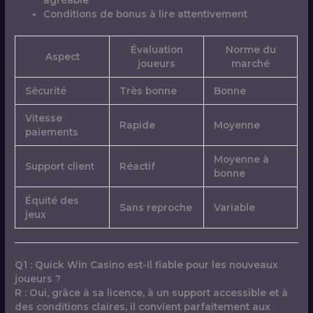
agréable
Conditions de bonus à lire attentivement
Évaluation
Norme du
Aspect
joueurs
marché
Sécurité
Très bonne
Bonne
Vitesse
Rapide
Moyenne
paiements
Moyenne à
Support client
Réactif
bonne
Équité des
Sans reproche
Variable
jeux
Q1 : Quick Win Casino est-il fiable pour les nouveaux
joueurs ?
R : Oui, grâce à sa licence, à un support accessible et à
des conditions claires, il convient parfaitement aux