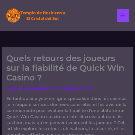
Ir
al
contenido
Quels retours des joueurs
sur la fiabilité de Quick Win
Casino ?
Deja un comentario
/
Sin categoría
/ Por
En tant qu’analyste en ligne spécialisé dans les casinos,
je m’appuie sur des données concrètes et les avis de la
communauté pour évaluer la fiabilité d’une plateforme.
Quick Win Casino suscite un intérêt croissant dans le
secteur, mais qu’en pensent vraiment les joueurs ? Cet
article explore les retours utilisateurs, la sécurité, et les
garanties offertes par ce casino en ligne.