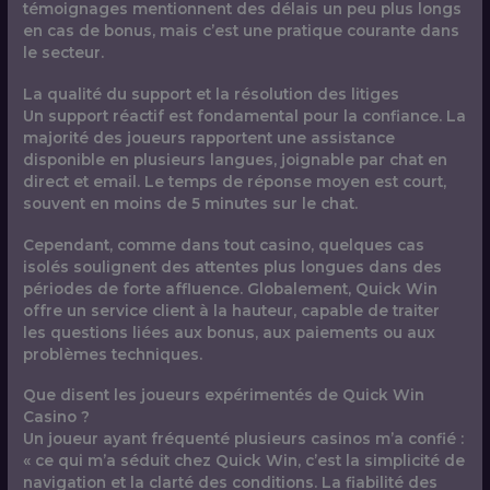
témoignages mentionnent des délais un peu plus longs
en cas de bonus, mais c’est une pratique courante dans
le secteur.
La qualité du support et la résolution des litiges
Un support réactif est fondamental pour la confiance. La
majorité des joueurs rapportent une assistance
disponible en plusieurs langues, joignable par chat en
direct et email. Le temps de réponse moyen est court,
souvent en moins de 5 minutes sur le chat.
Cependant, comme dans tout casino, quelques cas
isolés soulignent des attentes plus longues dans des
périodes de forte affluence. Globalement, Quick Win
offre un service client à la hauteur, capable de traiter
les questions liées aux bonus, aux paiements ou aux
problèmes techniques.
Que disent les joueurs expérimentés de Quick Win
Casino ?
Un joueur ayant fréquenté plusieurs casinos m’a confié :
« ce qui m’a séduit chez Quick Win, c’est la simplicité de
navigation et la clarté des conditions. La fiabilité des