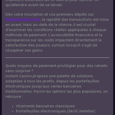
qu’attendre avant de se lancer.
Dès votre inscription et vos premiers dépôts sur
instantsonline.com
, la rapidité des transactions est mise
en avant. Mais au-delà de la vitesse, il est crucial
d’examiner les conditions réelles appliquées à chaque
méthode de paiement. L’accessibilité financière et la
transparence sur les coûts impactent directement la
satisfaction des joueurs, surtout lorsqu’il s’agit de
récupérer ses gains.
Quels moyens de paiement privilégier pour des retraits
sans surprise ?
Instant Casino propose une palette de solutions
adaptées à tous les profils, depuis les portefeuilles
électroniques jusqu’aux cartes bancaires
traditionnelles. Parmi les options les plus populaires, on
retrouve :
Virements bancaires classiques
Portefeuilles électroniques (Skrill, Neteller)