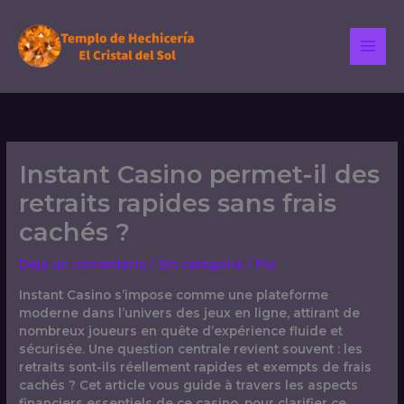
Ir
al
contenido
Instant Casino permet-il des
retraits rapides sans frais
cachés ?
Deja un comentario
/
Sin categoría
/ Por
Instant Casino s’impose comme une plateforme
moderne dans l’univers des jeux en ligne, attirant de
nombreux joueurs en quête d’expérience fluide et
sécurisée. Une question centrale revient souvent : les
retraits sont-ils réellement rapides et exempts de frais
cachés ? Cet article vous guide à travers les aspects
financiers essentiels de ce casino, pour clarifier ce