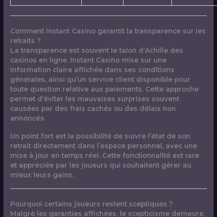
Comment Instant Casino garantit la transparence sur les
retraits ?
La transparence est souvent le talon d’Achille des
casinos en ligne. Instant Casino mise sur une
information claire affichée dans ses conditions
générales, ainsi qu’un service client disponible pour
toute question relative aux paiements. Cette approche
permet d’éviter les mauvaises surprises souvent
causées par des frais cachés ou des délais non
annoncés.
Un point fort est la possibilité de suivre l’état de son
retrait directement dans l’espace personnel, avec une
mise à jour en temps réel. Cette fonctionnalité est rare
et appréciée par les joueurs qui souhaitent gérer au
mieux leurs gains.
Pourquoi certains joueurs restent sceptiques ?
Malgré les garanties affichées, le scepticisme demeure.