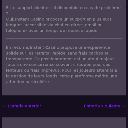
5. Le support client est-il disponible en cas de problème
?
Oui, Instant Casino propose un support en plusieurs
langues, accessible via chat en direct, email ou
téléphone, avec un temps de réponse rapide.
En résumé, Instant Casino propose une expérience
solide sur les retraits : rapide, sans frais cachés et
transparente. Ce positionnement est un atout majeur
face à une concurrence souvent critiquée pour ses
lenteurs ou frais imprévus. Pour les joueurs attentifs à
la gestion de leurs fonds, cette plateforme mérite une
attention particulière.
←
Entrada anterior
Entrada siguiente
→