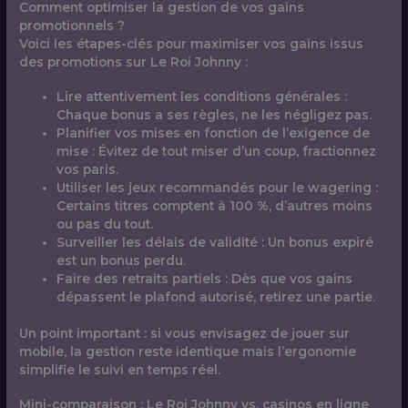
Comment optimiser la gestion de vos gains
promotionnels ?
Voici les étapes-clés pour maximiser vos gains issus
des promotions sur Le Roi Johnny :
Lire attentivement les conditions générales :
Chaque bonus a ses règles, ne les négligez pas.
Planifier vos mises en fonction de l’exigence de
mise : Évitez de tout miser d’un coup, fractionnez
vos paris.
Utiliser les jeux recommandés pour le wagering :
Certains titres comptent à 100 %, d’autres moins
ou pas du tout.
Surveiller les délais de validité : Un bonus expiré
est un bonus perdu.
Faire des retraits partiels : Dès que vos gains
dépassent le plafond autorisé, retirez une partie.
Un point important : si vous envisagez de jouer sur
mobile, la gestion reste identique mais l’ergonomie
simplifie le suivi en temps réel.
Mini-comparaison : Le Roi Johnny vs. casinos en ligne