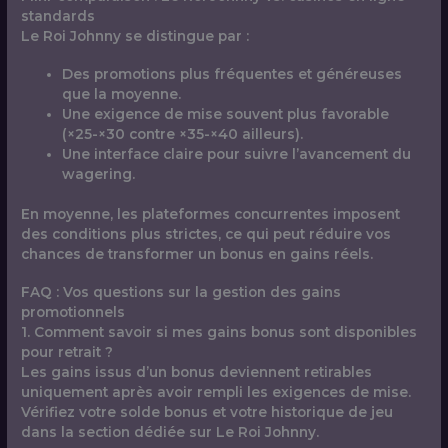
standards
Le Roi Johnny se distingue par :
Des promotions plus fréquentes et généreuses
que la moyenne.
Une exigence de mise souvent plus favorable
(×25-×30 contre ×35-×40 ailleurs).
Une interface claire pour suivre l’avancement du
wagering.
En moyenne, les plateformes concurrentes imposent
des conditions plus strictes, ce qui peut réduire vos
chances de transformer un bonus en gains réels.
FAQ : Vos questions sur la gestion des gains
promotionnels
1. Comment savoir si mes gains bonus sont disponibles
pour retrait ?
Les gains issus d’un bonus deviennent retirables
uniquement après avoir rempli les exigences de mise.
Vérifiez votre solde bonus et votre historique de jeu
dans la section dédiée sur Le Roi Johnny.