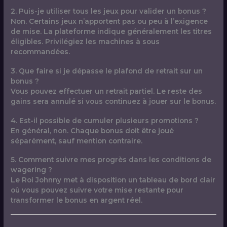
2. Puis-je utiliser tous les jeux pour valider un bonus ?
Non. Certains jeux n’apportent pas ou peu à l’exigence
de mise. La plateforme indique généralement les titres
éligibles. Privilégiez les machines à sous
recommandées.
3. Que faire si je dépasse le plafond de retrait sur un
bonus ?
Vous pouvez effectuer un retrait partiel. Le reste des
gains sera annulé si vous continuez à jouer sur le bonus.
4. Est-il possible de cumuler plusieurs promotions ?
En général, non. Chaque bonus doit être joué
séparément, sauf mention contraire.
5. Comment suivre mes progrès dans les conditions de
wagering ?
Le Roi Johnny met à disposition un tableau de bord clair
où vous pouvez suivre votre mise restante pour
transformer le bonus en argent réel.