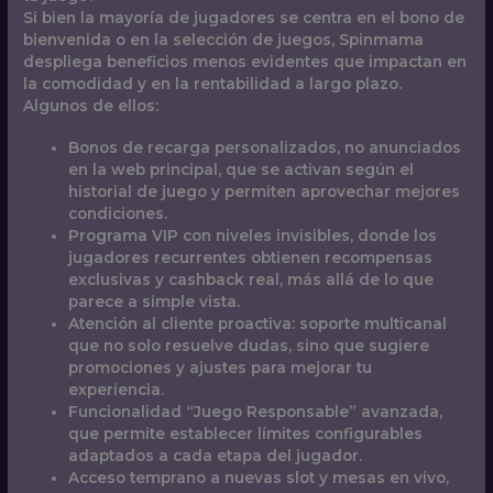
Si bien la mayoría de jugadores se centra en el bono de
bienvenida o en la selección de juegos, Spinmama
despliega beneficios menos evidentes que impactan en
la comodidad y en la rentabilidad a largo plazo.
Algunos de ellos:
Bonos de recarga personalizados, no anunciados
en la web principal, que se activan según el
historial de juego y permiten aprovechar mejores
condiciones.
Programa VIP con niveles invisibles, donde los
jugadores recurrentes obtienen recompensas
exclusivas y cashback real, más allá de lo que
parece a simple vista.
Atención al cliente proactiva: soporte multicanal
que no solo resuelve dudas, sino que sugiere
promociones y ajustes para mejorar tu
experiencia.
Funcionalidad “Juego Responsable” avanzada,
que permite establecer límites configurables
adaptados a cada etapa del jugador.
Acceso temprano a nuevas slot y mesas en vivo,