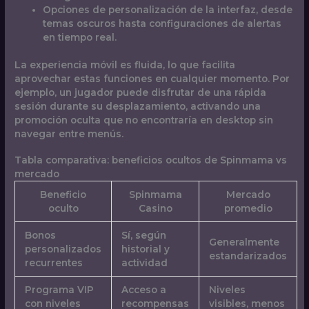
Opciones de personalización de la interfaz, desde
temas oscuros hasta configuraciones de alertas
en tiempo real.
La experiencia móvil es fluida, lo que facilita
aprovechar estas funciones en cualquier momento. Por
ejemplo, un jugador puede disfrutar de una rápida
sesión durante su desplazamiento, activando una
promoción oculta que no encontraría en desktop sin
navegar entre menús.
Tabla comparativa: beneficios ocultos de Spinmama vs
mercado
Beneficio
Spinmama
Mercado
oculto
Casino
promedio
Bonos
Sí, según
Generalmente
personalizados
historial y
estandarizados
recurrentes
actividad
Programa VIP
Acceso a
Niveles
con niveles
recompensas
visibles, menos