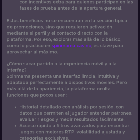
con incentivos extra para quienes participan en las
fases de prueba antes de la apertura general.
Estos beneficios no se encuentran en la sección típica
de promociones, sino que requieren activación
mediante el perfil y el contacto directo con la
plataforma. Por eso, explorar más allá de lo básico,
como lo práctico en
spinmama casino
, es clave para
aprovechar al máximo.
¿Cómo sacar partido a la experiencia móvil y a la
interfaz?
Spinmama presenta una interfaz limpia, intuitiva y
adaptada perfectamente a dispositivos móviles. Pero
más allá de la apariencia, la plataforma oculta
funciones que pocos usan:
Historial detallado con análisis por sesión, con
datos que permiten al jugador entender patrones,
evaluar riesgos y medir resultados fácilmente.
Acceso rápido a filtros avanzados para encontrar
juegos con mejores RTP, volatilidad ajustada y
categorías exclusivas.