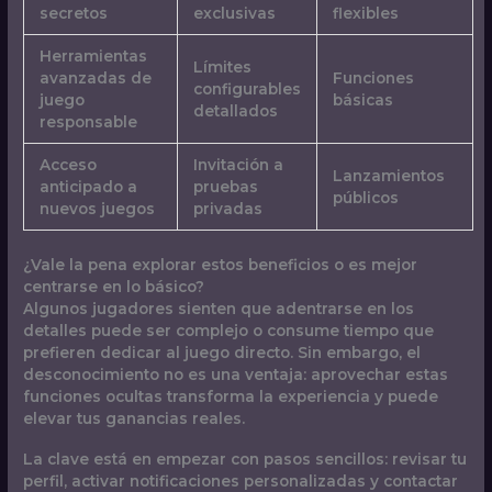
secretos
exclusivas
flexibles
Herramientas
Límites
avanzadas de
Funciones
configurables
juego
básicas
detallados
responsable
Acceso
Invitación a
Lanzamientos
anticipado a
pruebas
públicos
nuevos juegos
privadas
¿Vale la pena explorar estos beneficios o es mejor
centrarse en lo básico?
Algunos jugadores sienten que adentrarse en los
detalles puede ser complejo o consume tiempo que
prefieren dedicar al juego directo. Sin embargo, el
desconocimiento no es una ventaja: aprovechar estas
funciones ocultas transforma la experiencia y puede
elevar tus ganancias reales.
La clave está en empezar con pasos sencillos: revisar tu
perfil, activar notificaciones personalizadas y contactar