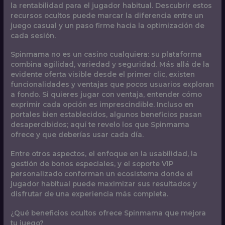
la rentabilidad para el jugador habitual. Descubrir estos
recursos ocultos puede marcar la diferencia entre un
juego casual y un paso firme hacia la optimización de
cada sesión.
Spinmama no es un casino cualquiera: su plataforma
combina agilidad, variedad y seguridad. Más allá de la
evidente oferta visible desde el primer clic, existen
funcionalidades y ventajas que pocos usuarios exploran
a fondo. Si quieres jugar con ventaja, entender cómo
exprimir cada opción es imprescindible. Incluso en
portales bien establecidos, algunos beneficios pasan
desapercibidos; aquí te revelo los que Spinmama
ofrece y que deberías usar cada día.
Entre otros aspectos, el enfoque en la usabilidad, la
gestión de bonos especiales, y el soporte VIP
personalizado conforman un ecosistema donde el
jugador habitual puede maximizar sus resultados y
disfrutar de una experiencia más completa.
¿Qué beneficios ocultos ofrece Spinmama que mejora
tu juego?