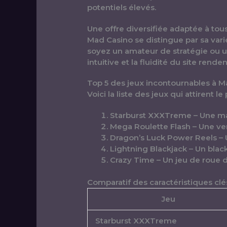
potentiels élevés.
Une offre diversifiée adaptée à tous 
Mad Casino se distingue par sa var
soyez un amateur de stratégie ou u
intuitive et la fluidité du site ren
Top 5 des jeux incontournables à 
Voici la liste des jeux qui attirent le
Starburst XXXTreme – Une ma
Mega Roulette Flash – Une ver
Dragon’s Luck Power Reels – U
Lightning Blackjack – Un black
Crazy Time – Un jeu de roue de
Comparatif des caractéristiques clé
Jeu
Starburst XXXTreme