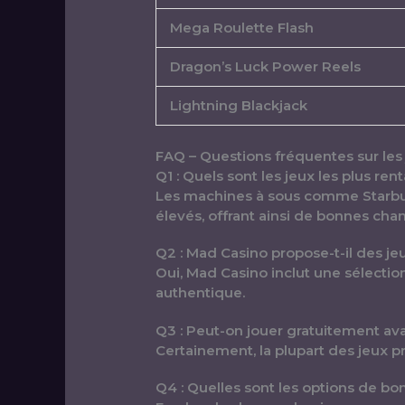
Mega Roulette Flash
Dragon’s Luck Power Reels
Lightning Blackjack
FAQ – Questions fréquentes sur les
Q1 : Quels sont les jeux les plus re
Les machines à sous comme Starbur
élevés, offrant ainsi de bonnes cha
Q2 : Mad Casino propose-t-il des je
Oui, Mad Casino inclut une sélectio
authentique.
Q3 : Peut-on jouer gratuitement ava
Certainement, la plupart des jeux
Q4 : Quelles sont les options de bo