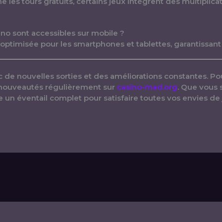
les tours gratuits, certains jeux intègrent des multiplica
ino sont accessibles sur mobile ?
 optimisée pour les smartphones et tablettes, garantissan
 de nouvelles sorties et des améliorations constantes. Po
es nouveautés régulièrement sur
casino-mad.org
. Que vous 
 un éventail complet pour satisfaire toutes vos envies de