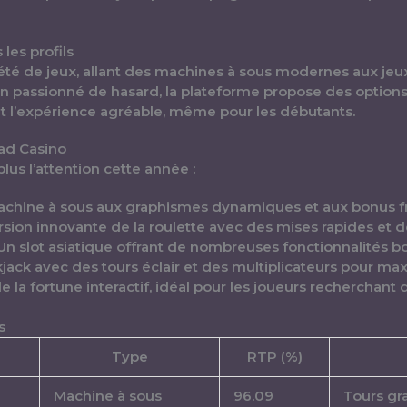
les profils
iété de jeux, allant des machines à sous modernes aux jeu
n passionné de hasard, la plateforme propose des options
dent l’expérience agréable, même pour les débutants.
Mad Casino
 plus l’attention cette année :
chine à sous aux graphismes dynamiques et aux bonus f
sion innovante de la roulette avec des mises rapides et de
n slot asiatique offrant de nombreuses fonctionnalités b
jack avec des tours éclair et des multiplicateurs pour max
 la fortune interactif, idéal pour les joueurs recherchant d
s
Type
RTP (%)
Machine à sous
96.09
Tours gra