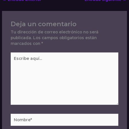
Deja un comentario
Tu dirección de correo electrónico no será
publicada.
Los campos obligatorios están
marcados con
*
Escribe
aquí...
Nombre*