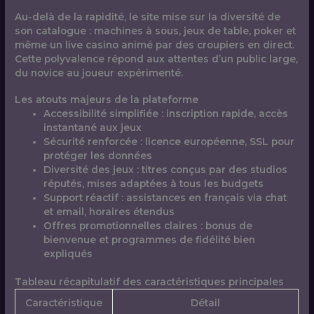
Au-delà de la rapidité, le site mise sur la diversité de
son catalogue : machines à sous, jeux de table, poker et
même un live casino animé par des croupiers en direct.
Cette polyvalence répond aux attentes d’un public large,
du novice au joueur expérimenté.
Les atouts majeurs de la plateforme
Accessibilité simplifiée : inscription rapide, accès
instantané aux jeux
Sécurité renforcée : licence européenne, SSL pour
protéger les données
Diversité des jeux : titres conçus par des studios
réputés, mises adaptées à tous les budgets
Support réactif : assistances en français via chat
et email, horaires étendus
Offres promotionnelles claires : bonus de
bienvenue et programmes de fidélité bien
expliqués
Tableau récapitulatif des caractéristiques principales
Caractéristique
Détail