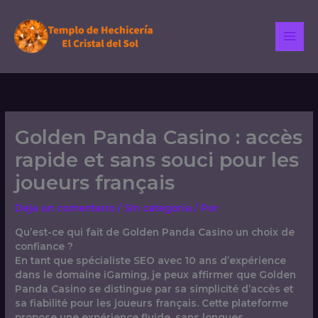
Ir
al
contenido
Golden Panda Casino : accès
rapide et sans souci pour les
joueurs français
Deja un comentario
/
Sin categoría
/ Por
Qu’est-ce qui fait de Golden Panda Casino un choix de
confiance ?
En tant que spécialiste SEO avec 10 ans d’expérience
dans le domaine iGaming, je peux affirmer que Golden
Panda Casino se distingue par sa simplicité d’accès et
sa fiabilité pour les joueurs français. Cette plateforme
propose une expérience fluide, sans longues