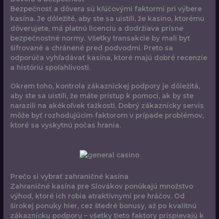
Bezpečnosť a dôvera sú kľúčovými faktormi pri výbere
kasína. Je dôležité, aby ste sa uistili, že kasíno, ktorému
dôverujete, má platnú licenciu a dodržiava prísne
bezpečnostné normy. Všetky transakcie by mali byť
šifrované a chránené pred podvodmi. Preto sa
odporúča vyhľadávať kasína, ktoré majú dobré recenzie
a históriu spoľahlivosti.
Okrem toho, kontrola zákazníckej podpory je dôležitá,
aby ste sa uistili, že máte prístup k pomoci, ak by ste
narazili na akékoľvek ťažkosti. Dobrý zákaznícky servis
môže byť rozhodujúcim faktorom v prípade problémov,
ktoré sa vyskytnú počas hrania.
Prečo si vybrať zahraničné kasína
Zahraničné kasína pre Slovákov ponúkajú množstvo
výhod, ktoré ich robia atraktívnymi pre hráčov. Od
širokej ponuky hier, cez štedré bonusy, až po kvalitnú
zákaznícku podporu – všetky tieto faktory prispievajú k