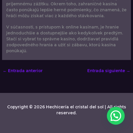
príjemnému zážitku. Okrem toho, zahraničné kasína
často ponúkajú lepšie herné podmienky, čo znamená, že
hráči môžu získať viac z každého stávkovania.
V súčasnosti, s prístupom k online kasínam, je hranie
jednoduchšie a dostupnejšie ako kedykoľvek predtým.
Stačí si vybrať to správne kasíno, dodržiavať pravidlá
zodpovedného hrania a užiť si zábavu, ktorú kasína
ponúkajú.
←
Entrada anterior
Entrada siguiente
→
Copyright © 2026 Hechicería el cristal del sol | All rights
reserved.