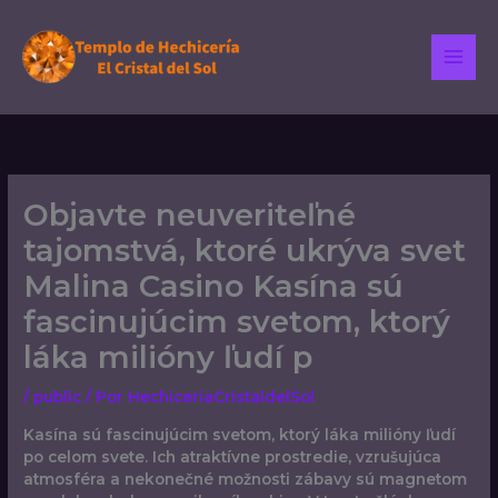
Ir
al
contenido
Objavte neuveriteľné
tajomstvá, ktoré ukrýva svet
Malina Casino Kasína sú
fascinujúcim svetom, ktorý
láka milióny ľudí p
/
public
/ Por
HechiceriaCristaldelSol
Kasína sú fascinujúcim svetom, ktorý láka milióny ľudí
po celom svete. Ich atraktívne prostredie, vzrušujúca
atmosféra a nekonečné možnosti zábavy sú magnetom