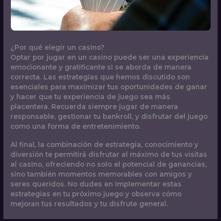
¿Por qué elegir un casino?
Optar por jugar en un casino puede ser una experiencia
emocionante y gratificante si se aborda de manera
correcta. Las estrategias que hemos discutido son
esenciales para maximizar tus oportunidades de ganar
y hacer que tu experiencia de juego sea más
placentera. Recuerda siempre jugar de manera
responsable, gestionar tu bankroll, y disfrutar del juego
como una forma de entretenimiento.
Al final, la combinación de estrategia, conocimiento y
diversión te permitirá disfrutar al máximo de tus visitas
al casino, ofreciendo no solo el potencial de ganancias,
sino también momentos memorables con amigos y
seres queridos. No dudes en implementar estas
estrategias en tu próximo juego y observa cómo
mejoran tus resultados y tu disfrute general.