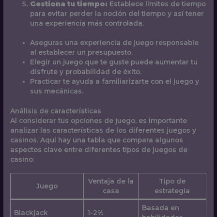
Gestiona tu tiempo:
Establece límites de tiempo
para evitar perder la noción del tiempo y así tener
una experiencia más controlada.
Aseguras una experiencia de juego responsable
al establecer un presupuesto.
Elegir un juego que te guste puede aumentar tu
disfrute y probabilidad de éxito.
Practicar te ayuda a familiarizarte con el juego y
sus mecánicas.
Análisis de características
Al considerar tus opciones de juego, es importante
analizar las características de los diferentes juegos y
casinos. Aquí hay una tabla que compara algunos
aspectos clave entre diferentes tipos de juegos de
casino:
Ventaja de la
Tipo de
Juego
casa
estrategia
Basada en
Blackjack
1-2%