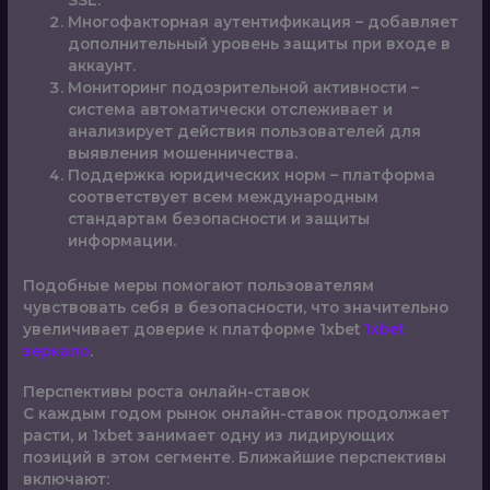
SSL.
Многофакторная аутентификация – добавляет
дополнительный уровень защиты при входе в
аккаунт.
Мониторинг подозрительной активности –
система автоматически отслеживает и
анализирует действия пользователей для
выявления мошенничества.
Поддержка юридических норм – платформа
соответствует всем международным
стандартам безопасности и защиты
информации.
Подобные меры помогают пользователям
чувствовать себя в безопасности, что значительно
увеличивает доверие к платформе 1xbet
1xbet
зеркало
.
Перспективы роста онлайн-ставок
С каждым годом рынок онлайн-ставок продолжает
расти, и 1xbet занимает одну из лидирующих
позиций в этом сегменте. Ближайшие перспективы
включают: